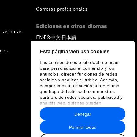
Carreras profesionales
Ediciones en otros idiomas
tras notas
EN
ES
中文
日本語
▪
▪
▪
ines
Esta página web usa cookies
Las cookies de este sitio web se usan
para personalizar el contenido y los
anuncios, ofrecer funciones de redes
sociales y analizar el tráfico. Además,
compartimos información sobre el uso
que haga del sitio web con nuestros
partners de redes sociales, publicidad y
análisis web, quienes pueden
combinarla con otra información que les
Denegar
haya proporcionado o que hayan
recopilado a partir del uso que haya
hecho de sus servicios.
Permitir todas