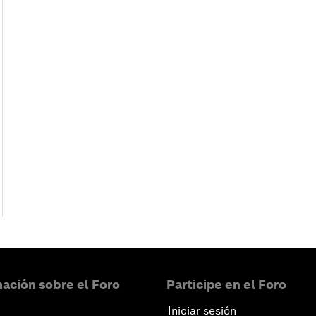
ación sobre el Foro
Participe en el Foro
Iniciar sesión