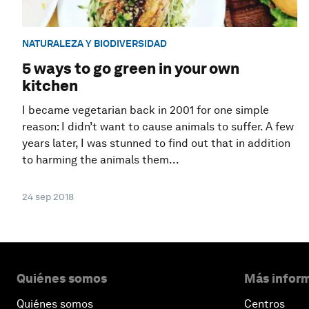
NATURALEZA Y BIODIVERSIDAD
5 ways to go green in your own
kitchen
I became vegetarian back in 2001 for one simple
reason: I didn’t want to cause animals to suffer. A few
years later, I was stunned to find out that in addition
to harming the animals them...
24 sep 2018
Quiénes somos
Más inform
Quiénes somos
Centros