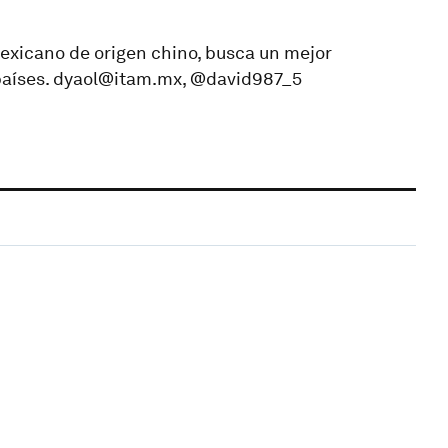
exicano de origen chino, busca un mejor
países. dyaol@itam.mx, @david987_5