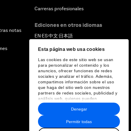
Carreras profesionales
Ediciones en otros idiomas
tras notas
EN
ES
中文
日本語
▪
▪
▪
ines
Esta página web usa cookies
Las cookies de este sitio web se usan
para personalizar el contenido y los
anuncios, ofrecer funciones de redes
sociales y analizar el tráfico. Además,
compartimos información sobre el uso
que haga del sitio web con nuestros
partners de redes sociales, publicidad y
análisis web, quienes pueden
combinarla con otra información que les
Denegar
haya proporcionado o que hayan
recopilado a partir del uso que haya
hecho de sus servicios.
Permitir todas