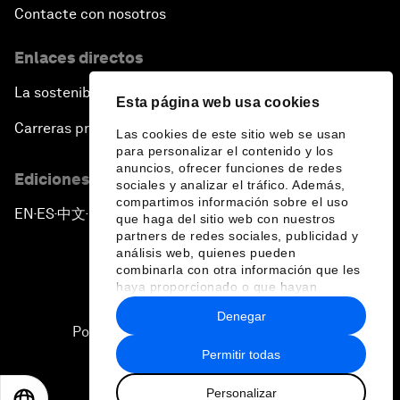
Contacte con nosotros
Enlaces directos
La sostenibilidad en el Foro
Esta página web usa cookies
Carreras profesionales
Las cookies de este sitio web se usan
para personalizar el contenido y los
anuncios, ofrecer funciones de redes
Ediciones en otros idiomas
sociales y analizar el tráfico. Además,
compartimos información sobre el uso
EN
ES
中文
日本語
▪
▪
▪
que haga del sitio web con nuestros
partners de redes sociales, publicidad y
análisis web, quienes pueden
combinarla con otra información que les
haya proporcionado o que hayan
recopilado a partir del uso que haya
Denegar
hecho de sus servicios.
Política de privacidad y normas de uso
Permitir todas
Sitemap
Personalizar
©
2026
Foro Económico Mundial
EN
ES
中文
日本語