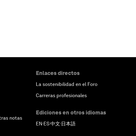
Enlaces directos
La sostenibilidad en el Foro
Carreras profesionales
Ediciones en otros idiomas
tras notas
EN
ES
中文
日本語
▪
▪
▪