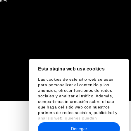
ines
Esta página web usa cookies
Las cookies de este sitio web se usan
para personalizar el contenido y los
anuncios, ofrecer funciones de redes
sociales y analizar el tráfico. Además,
compartimos información sobre el uso
que haga del sitio web con nuestros
partners de redes sociales, publicidad y
análisis web, quienes pueden
combinarla con otra información que les
Denegar
haya proporcionado o que hayan