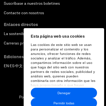
Suscríbase a nuestros boletines
Contacte con nosotros
Enlaces directos
La sostenibilidad en el Foro
Esta página web usa cookies
Carreras profesionales
Las cookies de este sitio web se usan
para personalizar el contenido y los
anuncios, ofrecer funciones de redes
Ediciones en otros idiomas
sociales y analizar el tráfico. Además,
compartimos información sobre el uso
EN
ES
中文
日本語
▪
▪
▪
que haga del sitio web con nuestros
partners de redes sociales, publicidad y
análisis web, quienes pueden
combinarla con otra información que les
haya proporcionado o que hayan
recopilado a partir del uso que haya
Denegar
hecho de sus servicios.
Política de privacidad y normas de uso
Permitir todas
Sitemap