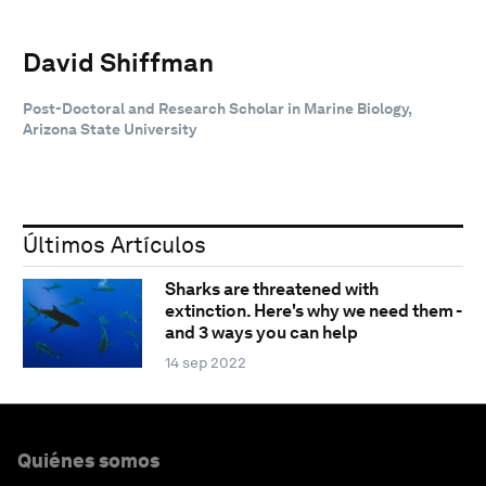
David Shiffman
Post-Doctoral and Research Scholar in Marine Biology,
Arizona State University
Últimos Artículos
Sharks are threatened with
extinction. Here's why we need them -
and 3 ways you can help
14 sep 2022
Quiénes somos