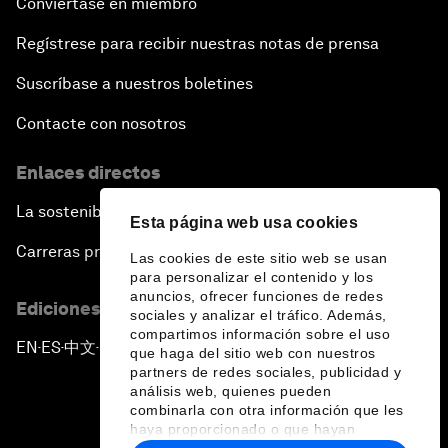
Conviértase en miembro
Regístrese para recibir nuestras notas de prensa
Suscríbase a nuestros boletines
Contacte con nosotros
Enlaces directos
La sostenibilidad en el Foro
Esta página web usa cookies
Carreras profesionales
Las cookies de este sitio web se usan
para personalizar el contenido y los
anuncios, ofrecer funciones de redes
Ediciones en otros idiomas
sociales y analizar el tráfico. Además,
compartimos información sobre el uso
EN
ES
中文
日本語
▪
▪
▪
que haga del sitio web con nuestros
partners de redes sociales, publicidad y
análisis web, quienes pueden
combinarla con otra información que les
haya proporcionado o que hayan