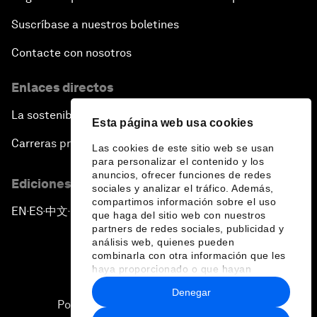
Suscríbase a nuestros boletines
Contacte con nosotros
Enlaces directos
La sostenibilidad en el Foro
Esta página web usa cookies
Carreras profesionales
Las cookies de este sitio web se usan
para personalizar el contenido y los
anuncios, ofrecer funciones de redes
Ediciones en otros idiomas
sociales y analizar el tráfico. Además,
compartimos información sobre el uso
EN
ES
中文
日本語
▪
▪
▪
que haga del sitio web con nuestros
partners de redes sociales, publicidad y
análisis web, quienes pueden
combinarla con otra información que les
haya proporcionado o que hayan
recopilado a partir del uso que haya
Denegar
hecho de sus servicios.
Política de privacidad y normas de uso