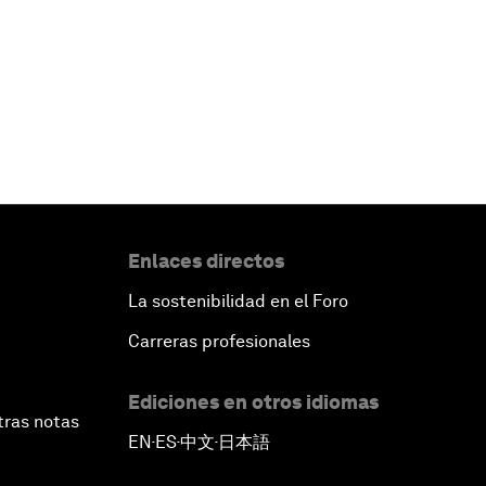
Enlaces directos
La sostenibilidad en el Foro
Carreras profesionales
Ediciones en otros idiomas
tras notas
EN
ES
中文
日本語
▪
▪
▪