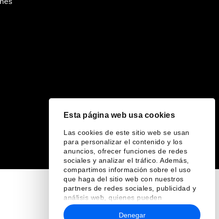
ines
Esta página web usa cookies
Las cookies de este sitio web se usan
para personalizar el contenido y los
anuncios, ofrecer funciones de redes
sociales y analizar el tráfico. Además,
compartimos información sobre el uso
que haga del sitio web con nuestros
partners de redes sociales, publicidad y
análisis web, quienes pueden
combinarla con otra información que les
Denegar
haya proporcionado o que hayan