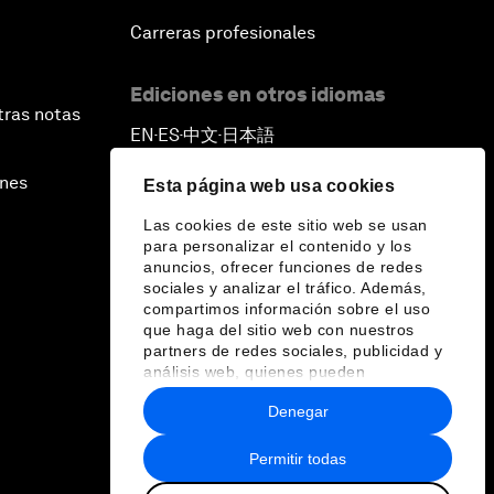
Carreras profesionales
Ediciones en otros idiomas
tras notas
EN
ES
中文
日本語
▪
▪
▪
ines
Esta página web usa cookies
Las cookies de este sitio web se usan
para personalizar el contenido y los
anuncios, ofrecer funciones de redes
sociales y analizar el tráfico. Además,
compartimos información sobre el uso
que haga del sitio web con nuestros
partners de redes sociales, publicidad y
análisis web, quienes pueden
combinarla con otra información que les
Denegar
haya proporcionado o que hayan
recopilado a partir del uso que haya
hecho de sus servicios.
Permitir todas