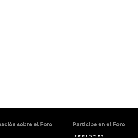
ación sobre el Foro
Participe en el Foro
Iniciar sesión