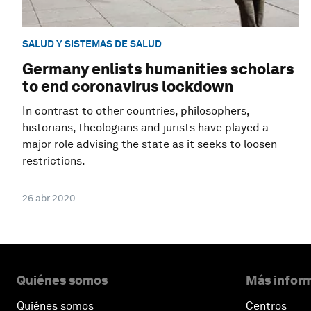
SALUD Y SISTEMAS DE SALUD
Germany enlists humanities scholars
to end coronavirus lockdown
In contrast to other countries, philosophers,
historians, theologians and jurists have played a
major role advising the state as it seeks to loosen
restrictions.
26 abr 2020
Quiénes somos
Más inform
Quiénes somos
Centros