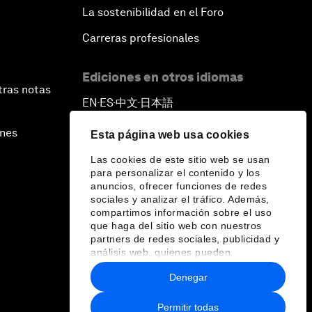
La sostenibilidad en el Foro
Carreras profesionales
Ediciones en otros idiomas
tras notas
EN
ES
中文
日本語
▪
▪
▪
ines
Esta página web usa cookies
Las cookies de este sitio web se usan
para personalizar el contenido y los
anuncios, ofrecer funciones de redes
sociales y analizar el tráfico. Además,
compartimos información sobre el uso
que haga del sitio web con nuestros
partners de redes sociales, publicidad y
análisis web, quienes pueden
combinarla con otra información que les
Denegar
haya proporcionado o que hayan
recopilado a partir del uso que haya
hecho de sus servicios.
Permitir todas