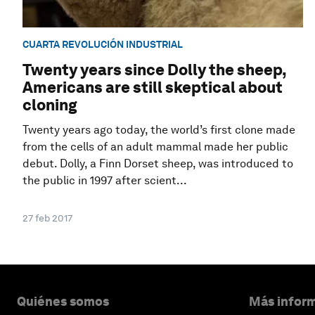
CUARTA REVOLUCIÓN INDUSTRIAL
Twenty years since Dolly the sheep,
Americans are still skeptical about
cloning
Twenty years ago today, the world’s first clone made
from the cells of an adult mammal made her public
debut. Dolly, a Finn Dorset sheep, was introduced to
the public in 1997 after scient...
27 feb 2017
Quiénes somos
Más inform