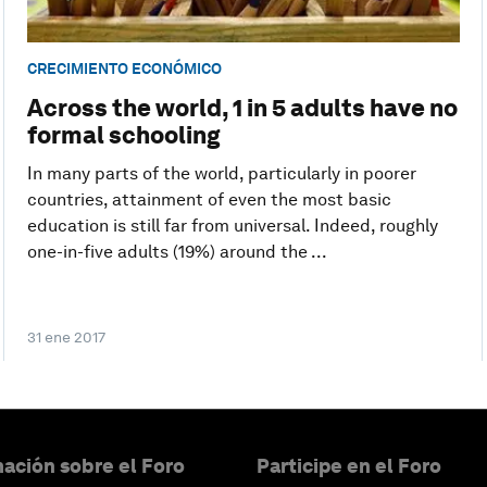
CRECIMIENTO ECONÓMICO
Across the world, 1 in 5 adults have no
formal schooling
In many parts of the world, particularly in poorer
countries, attainment of even the most basic
education is still far from universal. Indeed, roughly
one-in-five adults (19%) around the ...
31 ene 2017
ación sobre el Foro
Participe en el Foro