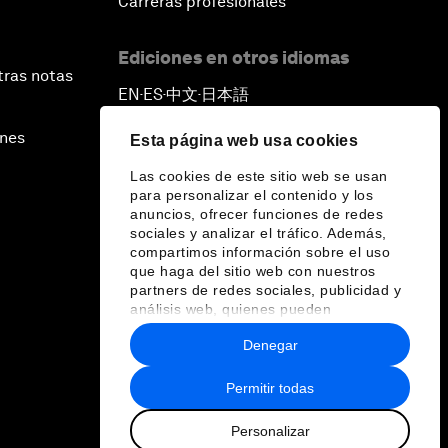
Carreras profesionales
Ediciones en otros idiomas
tras notas
EN
ES
中文
日本語
▪
▪
▪
ines
Esta página web usa cookies
Las cookies de este sitio web se usan
para personalizar el contenido y los
anuncios, ofrecer funciones de redes
sociales y analizar el tráfico. Además,
compartimos información sobre el uso
que haga del sitio web con nuestros
partners de redes sociales, publicidad y
análisis web, quienes pueden
combinarla con otra información que les
Denegar
haya proporcionado o que hayan
recopilado a partir del uso que haya
hecho de sus servicios.
Permitir todas
Personalizar