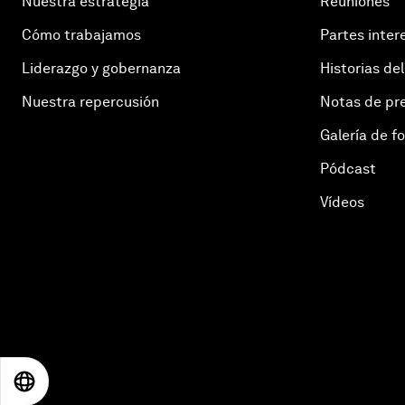
Nuestra estrategia
Reuniones
Cómo trabajamos
Partes inter
Liderazgo y gobernanza
Historias del
Nuestra repercusión
Notas de pr
Galería de f
Pódcast
Vídeos
EN
ES
中文
日本語