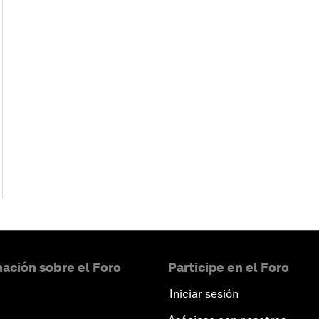
ación sobre el Foro
Participe en el Foro
Iniciar sesión