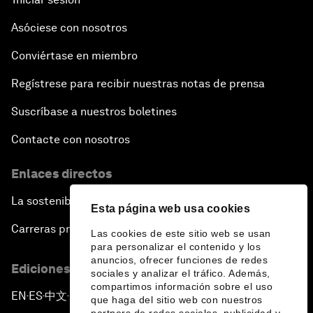
Asóciese con nosotros
Conviértase en miembro
Regístrese para recibir nuestras notas de prensa
Suscríbase a nuestros boletines
Contacte con nosotros
Enlaces directos
La sostenibilidad en el Foro
Esta página web usa cookies
Carreras profesionales
Las cookies de este sitio web se usan
para personalizar el contenido y los
anuncios, ofrecer funciones de redes
Ediciones en otros idiomas
sociales y analizar el tráfico. Además,
compartimos información sobre el uso
EN
ES
中文
日本語
▪
▪
▪
que haga del sitio web con nuestros