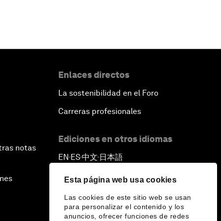
Enlaces directos
La sostenibilidad en el Foro
Carreras profesionales
Ediciones en otros idiomas
tras notas
EN
ES
中文
日本語
▪
▪
▪
ines
Esta página web usa cookies
Las cookies de este sitio web se usan
para personalizar el contenido y los
anuncios, ofrecer funciones de redes