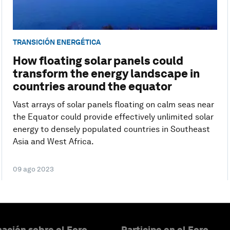
TRANSICIÓN ENERGÉTICA
How floating solar panels could
transform the energy landscape in
countries around the equator
Vast arrays of solar panels floating on calm seas near
the Equator could provide effectively unlimited solar
energy to densely populated countries in Southeast
Asia and West Africa.
09 ago 2023
ación sobre el Foro
Participe en el Foro