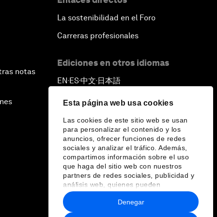
La sostenibilidad en el Foro
Carreras profesionales
Ediciones en otros idiomas
tras notas
EN
ES
中文
日本語
▪
▪
▪
ines
Esta página web usa cookies
Las cookies de este sitio web se usan
para personalizar el contenido y los
anuncios, ofrecer funciones de redes
sociales y analizar el tráfico. Además,
compartimos información sobre el uso
que haga del sitio web con nuestros
partners de redes sociales, publicidad y
análisis web, quienes pueden
combinarla con otra información que les
Denegar
haya proporcionado o que hayan
recopilado a partir del uso que haya