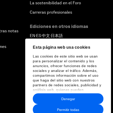
La sostenibilidad en el Foro
Carreras profesionales
Ediciones en otros idiomas
tras notas
EN
ES
中文
日本語
▪
▪
▪
ines
Esta página web usa cookies
Las cookies de este sitio web se usan
para personalizar el contenido y los
anuncios, ofrecer funciones de redes
sociales y analizar el tráfico. Además,
compartimos información sobre el uso
que haga del sitio web con nuestros
partners de redes sociales, publicidad y
análisis web, quienes pueden
combinarla con otra información que les
Denegar
haya proporcionado o que hayan
recopilado a partir del uso que haya
hecho de sus servicios.
Permitir todas