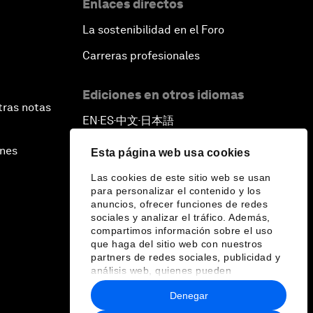
Enlaces directos
La sostenibilidad en el Foro
Carreras profesionales
Ediciones en otros idiomas
tras notas
EN
ES
中文
日本語
▪
▪
▪
ines
Esta página web usa cookies
Las cookies de este sitio web se usan
para personalizar el contenido y los
anuncios, ofrecer funciones de redes
sociales y analizar el tráfico. Además,
compartimos información sobre el uso
que haga del sitio web con nuestros
partners de redes sociales, publicidad y
análisis web, quienes pueden
combinarla con otra información que les
Denegar
haya proporcionado o que hayan
recopilado a partir del uso que haya