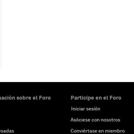
ación sobre el Foro
Participe en el Foro
Iniciar sesión
Asóciese con nosotros
esadas
Conviértase en miembro