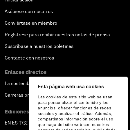
Asóciese con nosotros
Conviértase en miembro
Regístrese para recibir nuestras notas de prensa
Suscríbase a nuestros boletines
Contacte con nosotros
Enlaces directos
La sostenibilidad en el Foro
Esta página web usa cookies
Carreras profesionales
Las cookies de este sitio web se usan
para personalizar el contenido y los
anuncios, ofrecer funciones de redes
Ediciones en otros idiomas
sociales y analizar el tráfico. Además,
compartimos información sobre el uso
EN
ES
中文
日本語
▪
▪
▪
que haga del sitio web con nuestros