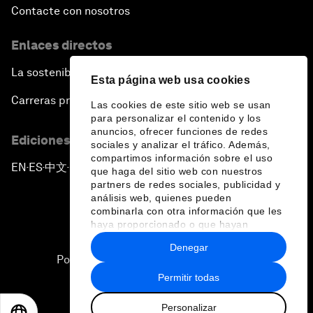
Contacte con nosotros
Enlaces directos
La sostenibilidad en el Foro
Esta página web usa cookies
Carreras profesionales
Las cookies de este sitio web se usan
para personalizar el contenido y los
anuncios, ofrecer funciones de redes
Ediciones en otros idiomas
sociales y analizar el tráfico. Además,
compartimos información sobre el uso
EN
ES
中文
日本語
▪
▪
▪
que haga del sitio web con nuestros
partners de redes sociales, publicidad y
análisis web, quienes pueden
combinarla con otra información que les
haya proporcionado o que hayan
recopilado a partir del uso que haya
Denegar
hecho de sus servicios.
Política de privacidad y normas de uso
Permitir todas
Sitemap
Personalizar
©
2026
Foro Económico Mundial
EN
ES
中文
日本語