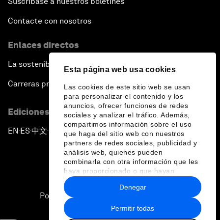
Suscríbase a nuestros boletines
Contacte con nosotros
Enlaces directos
La sostenibilidad en el Foro
Esta página web usa cookies
Carreras profesionales
Las cookies de este sitio web se usan
para personalizar el contenido y los
anuncios, ofrecer funciones de redes
Ediciones en otros idiomas
sociales y analizar el tráfico. Además,
compartimos información sobre el uso
EN
ES
中文
日本語
▪
▪
▪
que haga del sitio web con nuestros
partners de redes sociales, publicidad y
análisis web, quienes pueden
combinarla con otra información que les
haya proporcionado o que hayan
recopilado a partir del uso que haya
Denegar
hecho de sus servicios.
Política de privacidad y normas de uso
Permitir todas
Sitemap