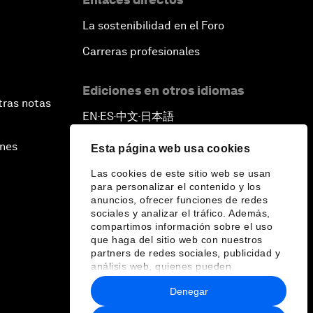
La sostenibilidad en el Foro
Carreras profesionales
Ediciones en otros idiomas
tras notas
EN
ES
中文
日本語
▪
▪
▪
ines
Esta página web usa cookies
Las cookies de este sitio web se usan
para personalizar el contenido y los
anuncios, ofrecer funciones de redes
sociales y analizar el tráfico. Además,
compartimos información sobre el uso
que haga del sitio web con nuestros
partners de redes sociales, publicidad y
análisis web, quienes pueden
combinarla con otra información que les
Denegar
haya proporcionado o que hayan
recopilado a partir del uso que haya