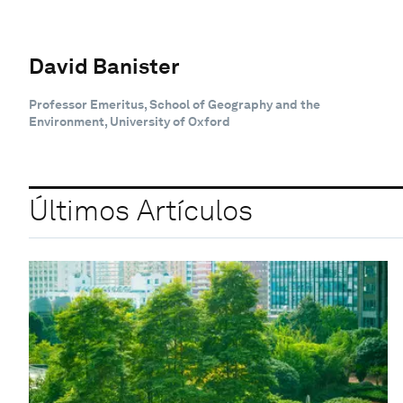
David Banister
Professor Emeritus, School of Geography and the
Environment, University of Oxford
Últimos Artículos