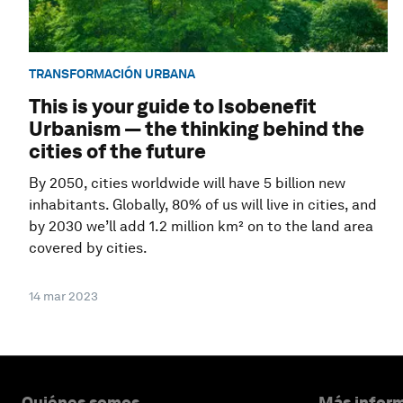
TRANSFORMACIÓN URBANA
This is your guide to Isobenefit
Urbanism — the thinking behind the
cities of the future
By 2050, cities worldwide will have 5 billion new
inhabitants. Globally, 80% of us will live in cities, and
by 2030 we’ll add 1.2 million km² on to the land area
covered by cities.
14 mar 2023
Quiénes somos
Más inform