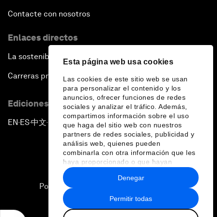
Contacte con nosotros
Enlaces directos
La sostenibilidad en el Foro
Esta página web usa cookies
Carreras profesionales
Las cookies de este sitio web se usan
para personalizar el contenido y los
anuncios, ofrecer funciones de redes
Ediciones en otros idiomas
sociales y analizar el tráfico. Además,
compartimos información sobre el uso
EN
ES
中文
日本語
▪
▪
▪
que haga del sitio web con nuestros
partners de redes sociales, publicidad y
análisis web, quienes pueden
combinarla con otra información que les
haya proporcionado o que hayan
recopilado a partir del uso que haya
Denegar
hecho de sus servicios.
Política de privacidad y normas de uso
Permitir todas
Sitemap