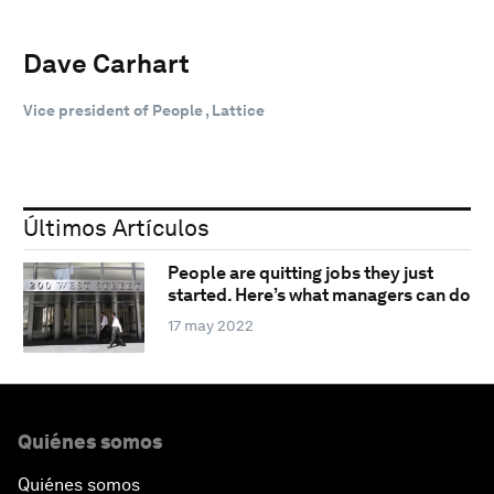
Dave Carhart
Vice president of People , Lattice
Últimos Artículos
People are quitting jobs they just
started. Here’s what managers can do
17 may 2022
Quiénes somos
Quiénes somos