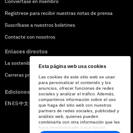
Conviértase en miembro
Regístrese para recibir nuestras notas de prensa
Suscríbase a nuestros boletines
Contacte con nosotros
Enlaces directos
La sostenibilidad en el Foro
Esta página web usa cookies
Carreras profesionales
Las cookies de este sitio web se usan
para personalizar el contenido y los
anuncios, ofrecer funciones de redes
Ediciones en otros idiomas
sociales y analizar el tráfico. Además,
compartimos información sobre el uso
EN
ES
中文
日本語
▪
▪
▪
que haga del sitio web con nuestros
partners de redes sociales, publicidad y
análisis web, quienes pueden
combinarla con otra información que les
haya proporcionado o que hayan