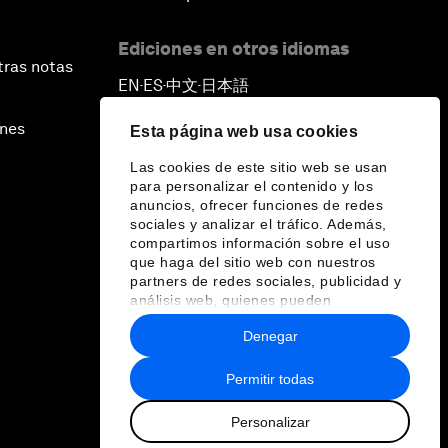
Ediciones en otros idiomas
tras notas
EN
ES
中文
日本語
▪
▪
▪
ines
Esta página web usa cookies
Las cookies de este sitio web se usan
para personalizar el contenido y los
anuncios, ofrecer funciones de redes
sociales y analizar el tráfico. Además,
compartimos información sobre el uso
que haga del sitio web con nuestros
partners de redes sociales, publicidad y
análisis web, quienes pueden
combinarla con otra información que les
Denegar
haya proporcionado o que hayan
recopilado a partir del uso que haya
hecho de sus servicios.
Permitir todas
Personalizar