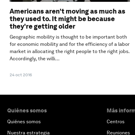
Americans aren't moving as much as
they used to. It might be because
they're getting older
Geographic mobility is thought to be important both
for economic mobility and for the efficiency of a labor
market in allocating the right people to the right jobs.
Accordingly, the willi...
24 oct 2016
Quiénes somos
Más inform
Quiénes somos
Centros
Nuestra estrategia
Reuniones