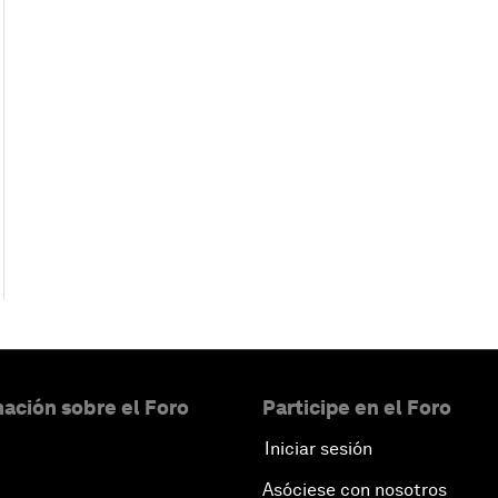
ación sobre el Foro
Participe en el Foro
Iniciar sesión
Asóciese con nosotros