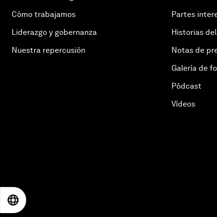
Cómo trabajamos
Partes inter
Liderazgo y gobernanza
Historias del
Nuestra repercusión
Notas de pr
Galería de f
Pódcast
Vídeos
EN
ES
中文
日本語