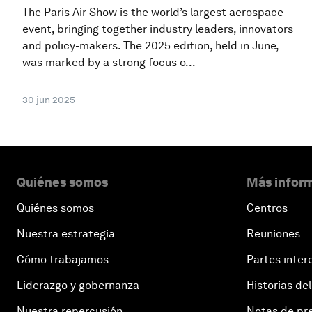
The Paris Air Show is the world’s largest aerospace
event, bringing together industry leaders, innovators
and policy-makers. The 2025 edition, held in June,
was marked by a strong focus o...
30 jun 2025
Quiénes somos
Más inform
Quiénes somos
Centros
Nuestra estrategia
Reuniones
Cómo trabajamos
Partes inter
Liderazgo y gobernanza
Historias del
Nuestra repercusión
Notas de pr