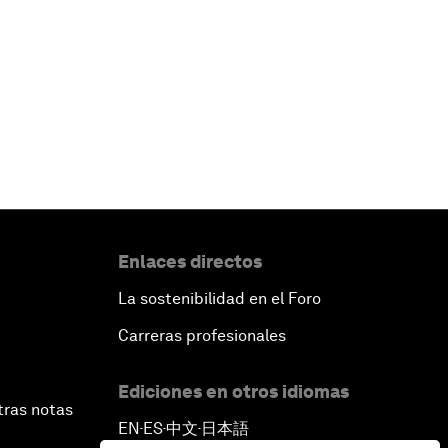
Enlaces directos
La sostenibilidad en el Foro
Carreras profesionales
Ediciones en otros idiomas
tras notas
EN
ES
中文
日本語
▪
▪
▪