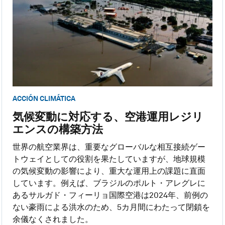
ACCIÓN CLIMÁTICA
気候変動に対応する、空港運用レジリ
エンスの構築方法
世界の航空業界は、重要なグローバルな相互接続ゲー
トウェイとしての役割を果たしていますが、地球規模
の気候変動の影響により、重大な運用上の課題に直面
しています。例えば、ブラジルのポルト・アレグレに
あるサルガド・フィーリョ国際空港は2024年、前例の
ない豪雨による洪水のため、5カ月間にわたって閉鎖を
余儀なくされました。