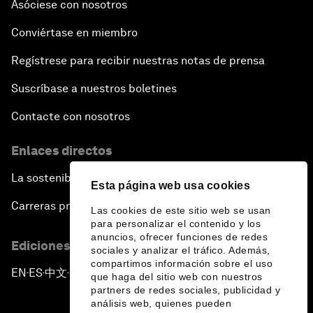
Asóciese con nosotros
Conviértase en miembro
Regístrese para recibir nuestras notas de prensa
Suscríbase a nuestros boletines
Contacte con nosotros
Enlaces directos
La sostenibilidad en el Foro
Esta página web usa cookies
Carreras profesionales
Las cookies de este sitio web se usan
para personalizar el contenido y los
anuncios, ofrecer funciones de redes
Ediciones en otros idiomas
sociales y analizar el tráfico. Además,
compartimos información sobre el uso
EN
ES
中文
日本語
▪
▪
▪
que haga del sitio web con nuestros
partners de redes sociales, publicidad y
análisis web, quienes pueden