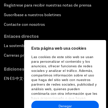
Regístrese para recibir nuestras notas de prensa
Suscríbase a nuestros boletines
Contacte con nosotros
Enlaces directos
La sostenibilidad en el Foro
Esta página web usa cookies
Carreras profesionales
Las cookies de este sitio web se usan
para personalizar el contenido y los
anuncios, ofrecer funciones de redes
Ediciones en otros idiomas
sociales y analizar el tráfico. Además,
compartimos información sobre el uso
EN
ES
中文
日本語
▪
▪
▪
que haga del sitio web con nuestros
partners de redes sociales, publicidad y
análisis web, quienes pueden
combinarla con otra información que les
haya proporcionado o que hayan
recopilado a partir del uso que haya
Denegar
hecho de sus servicios.