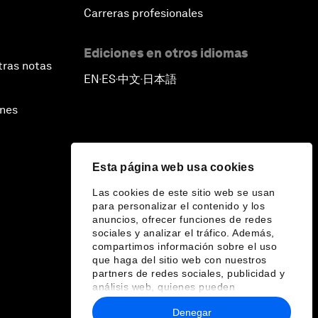
Carreras profesionales
Ediciones en otros idiomas
tras notas
EN
ES
中文
日本語
▪
▪
▪
ines
Esta página web usa cookies
Las cookies de este sitio web se usan
para personalizar el contenido y los
anuncios, ofrecer funciones de redes
sociales y analizar el tráfico. Además,
compartimos información sobre el uso
que haga del sitio web con nuestros
partners de redes sociales, publicidad y
análisis web, quienes pueden
combinarla con otra información que les
Denegar
haya proporcionado o que hayan