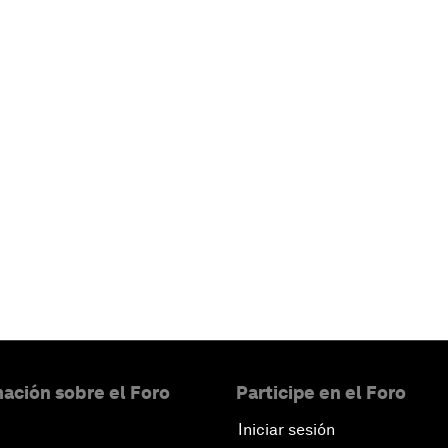
ación sobre el Foro
Participe en el Foro
Iniciar sesión