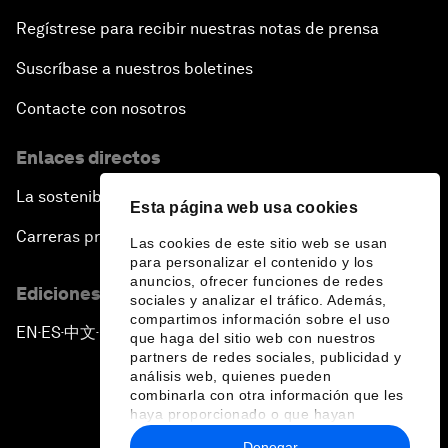
Regístrese para recibir nuestras notas de prensa
Suscríbase a nuestros boletines
Contacte con nosotros
Enlaces directos
La sostenibilidad en el Foro
Esta página web usa cookies
Carreras profesionales
Las cookies de este sitio web se usan
para personalizar el contenido y los
anuncios, ofrecer funciones de redes
Ediciones en otros idiomas
sociales y analizar el tráfico. Además,
compartimos información sobre el uso
EN
ES
中文
日本語
▪
▪
▪
que haga del sitio web con nuestros
partners de redes sociales, publicidad y
análisis web, quienes pueden
combinarla con otra información que les
haya proporcionado o que hayan
recopilado a partir del uso que haya
Denegar