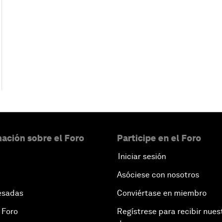
ación sobre el Foro
Participe en el Foro
Iniciar sesión
Asóciese con nosotros
esadas
Conviértase en miembro
 Foro
Regístrese para recibir nues