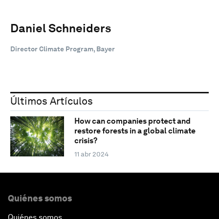
Daniel Schneiders
Director Climate Program, Bayer
Últimos Artículos
How can companies protect and
restore forests in a global climate
crisis?
11 abr 2024
Quiénes somos
Quiénes somos