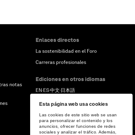
Enlaces directos
La sostenibilidad en el Foro
Carreras profesionales
Ediciones en otros idiomas
tras notas
EN
ES
中文
日本語
▪
▪
▪
ines
Esta página web usa cookies
Las cookies de este sitio web se usan
para personalizar el contenido y los
anuncios, ofrecer funciones de redes
sociales y analizar el tráfico. Además,