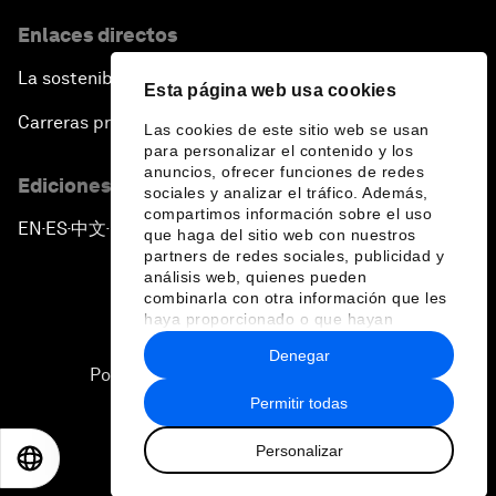
Enlaces directos
La sostenibilidad en el Foro
Esta página web usa cookies
Carreras profesionales
Las cookies de este sitio web se usan
para personalizar el contenido y los
anuncios, ofrecer funciones de redes
Ediciones en otros idiomas
sociales y analizar el tráfico. Además,
compartimos información sobre el uso
EN
ES
中文
日本語
▪
▪
▪
que haga del sitio web con nuestros
partners de redes sociales, publicidad y
análisis web, quienes pueden
combinarla con otra información que les
haya proporcionado o que hayan
recopilado a partir del uso que haya
Denegar
hecho de sus servicios.
Política de privacidad y normas de uso
Permitir todas
Sitemap
Personalizar
©
2026
Foro Económico Mundial
EN
ES
中文
日本語