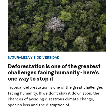
NATURALEZA Y BIODIVERSIDAD
Deforestation is one of the greatest
challenges facing humanity - here’s
one way to stop it
Tropical deforestation is one of the great challenges
facing humanity. If we don’t slow it down soon, the
chances of avoiding disastrous climate change,
species loss and the disruption of...