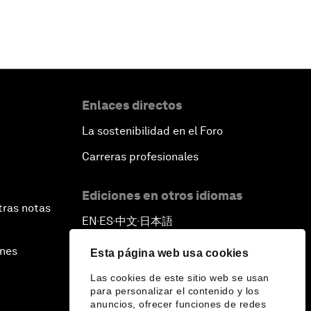
Enlaces directos
La sostenibilidad en el Foro
Carreras profesionales
Ediciones en otros idiomas
tras notas
EN
ES
中文
日本語
▪
▪
▪
ines
Esta página web usa cookies
Las cookies de este sitio web se usan
para personalizar el contenido y los
anuncios, ofrecer funciones de redes