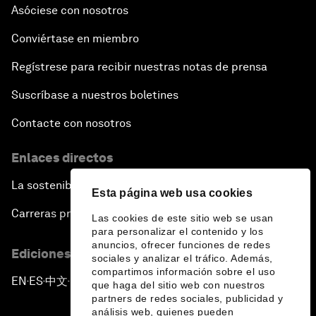
Asóciese con nosotros
Conviértase en miembro
Regístrese para recibir nuestras notas de prensa
Suscríbase a nuestros boletines
Contacte con nosotros
Enlaces directos
La sostenibilidad en el Foro
Esta página web usa cookies
Carreras profesionales
Las cookies de este sitio web se usan
para personalizar el contenido y los
anuncios, ofrecer funciones de redes
Ediciones en otros idiomas
sociales y analizar el tráfico. Además,
compartimos información sobre el uso
EN
ES
中文
日本語
▪
▪
▪
que haga del sitio web con nuestros
partners de redes sociales, publicidad y
análisis web, quienes pueden