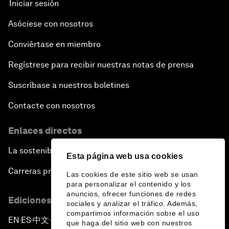
Iniciar sesión
Asóciese con nosotros
Conviértase en miembro
Regístrese para recibir nuestras notas de prensa
Suscríbase a nuestros boletines
Contacte con nosotros
Enlaces directos
La sostenibilidad en el Foro
Esta página web usa cookies
Carreras profesionales
Las cookies de este sitio web se usan
para personalizar el contenido y los
anuncios, ofrecer funciones de redes
Ediciones en otros idiomas
sociales y analizar el tráfico. Además,
compartimos información sobre el uso
EN
ES
中文
日本語
▪
▪
▪
que haga del sitio web con nuestros