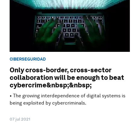
CIBERSEGURIDAD
Only cross-border, cross-sector
collaboration will be enough to beat
cybercrime&nbsp;&nbsp;
• The growing interdependence of digital systems is
being exploited by cybercriminals.
07 jul 2021