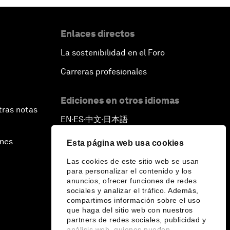
Enlaces directos
La sostenibilidad en el Foro
Carreras profesionales
Ediciones en otros idiomas
tras notas
EN
ES
中文
日本語
▪
▪
▪
ines
Esta página web usa cookies
Las cookies de este sitio web se usan
para personalizar el contenido y los
anuncios, ofrecer funciones de redes
sociales y analizar el tráfico. Además,
compartimos información sobre el uso
que haga del sitio web con nuestros
partners de redes sociales, publicidad y
análisis web, quienes pueden