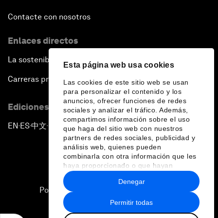
Contacte con nosotros
Enlaces directos
La sostenibilidad en el Foro
Esta página web usa cookies
Carreras profesionales
Las cookies de este sitio web se usan
para personalizar el contenido y los
anuncios, ofrecer funciones de redes
Ediciones en otros idiomas
sociales y analizar el tráfico. Además,
compartimos información sobre el uso
EN
ES
中文
日本語
▪
▪
▪
que haga del sitio web con nuestros
partners de redes sociales, publicidad y
análisis web, quienes pueden
combinarla con otra información que les
haya proporcionado o que hayan
recopilado a partir del uso que haya
Denegar
hecho de sus servicios.
Política de privacidad y normas de uso
Permitir todas
Sitemap