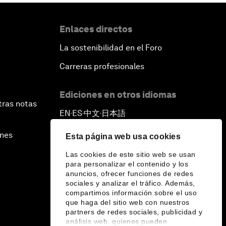
Enlaces directos
La sostenibilidad en el Foro
Carreras profesionales
Ediciones en otros idiomas
tras notas
EN
ES
中文
日本語
▪
▪
▪
ines
Esta página web usa cookies
Las cookies de este sitio web se usan
para personalizar el contenido y los
anuncios, ofrecer funciones de redes
sociales y analizar el tráfico. Además,
compartimos información sobre el uso
que haga del sitio web con nuestros
partners de redes sociales, publicidad y
análisis web, quienes pueden