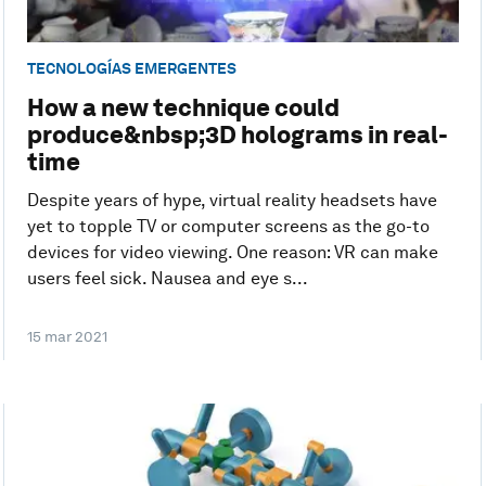
TECNOLOGÍAS EMERGENTES
How a new technique could
produce&nbsp;3D holograms in real-
time
Despite years of hype, virtual reality headsets have
yet to topple TV or computer screens as the go-to
devices for video viewing. One reason: VR can make
users feel sick. Nausea and eye s...
15 mar 2021