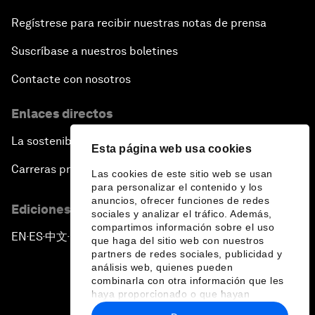
Regístrese para recibir nuestras notas de prensa
Suscríbase a nuestros boletines
Contacte con nosotros
Enlaces directos
La sostenibilidad en el Foro
Esta página web usa cookies
Carreras profesionales
Las cookies de este sitio web se usan
para personalizar el contenido y los
anuncios, ofrecer funciones de redes
Ediciones en otros idiomas
sociales y analizar el tráfico. Además,
compartimos información sobre el uso
EN
ES
中文
日本語
▪
▪
▪
que haga del sitio web con nuestros
partners de redes sociales, publicidad y
análisis web, quienes pueden
combinarla con otra información que les
haya proporcionado o que hayan
recopilado a partir del uso que haya