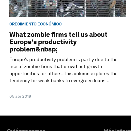
CRECIMIENTO ECONÓMICO
What zombie firms tell us about
Europe's productivity
problem&nbsp;
Europe’s productivity problem is partly due to the
rise of zombie firms that crowd out growth
opportunities for others. This column explores the
tendency for weak banks to evergreen loans...
05 abr 2019
Quiénes somos
Más inform