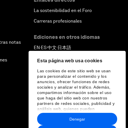
La sostenibilidad en el Foro
Carreras profesionales
Ediciones en otros idiomas
tras notas
EN
ES
中文
日本語
▪
▪
▪
ines
Esta página web usa cookies
Las cookies de este sitio web se usan
para personalizar el contenido y los
anuncios, ofrecer funciones de redes
sociales y analizar el tráfico. Además,
compartimos información sobre el uso
que haga del sitio web con nuestros
partners de redes sociales, publicidad y
análisis web, quienes pueden
combinarla con otra información que les
Denegar
haya proporcionado o que hayan
recopilado a partir del uso que haya