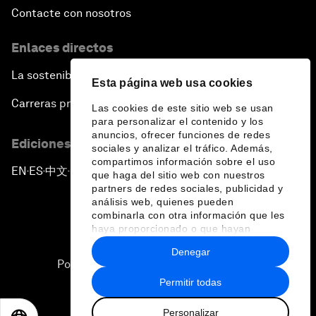
Contacte con nosotros
Enlaces directos
La sostenibilidad en el Foro
Esta página web usa cookies
Carreras profesionales
Las cookies de este sitio web se usan
para personalizar el contenido y los
anuncios, ofrecer funciones de redes
Ediciones en otros idiomas
sociales y analizar el tráfico. Además,
compartimos información sobre el uso
EN
ES
中文
日本語
▪
▪
▪
que haga del sitio web con nuestros
partners de redes sociales, publicidad y
análisis web, quienes pueden
combinarla con otra información que les
haya proporcionado o que hayan
recopilado a partir del uso que haya
Denegar
hecho de sus servicios.
Política de privacidad y normas de uso
Permitir todas
Sitemap
Personalizar