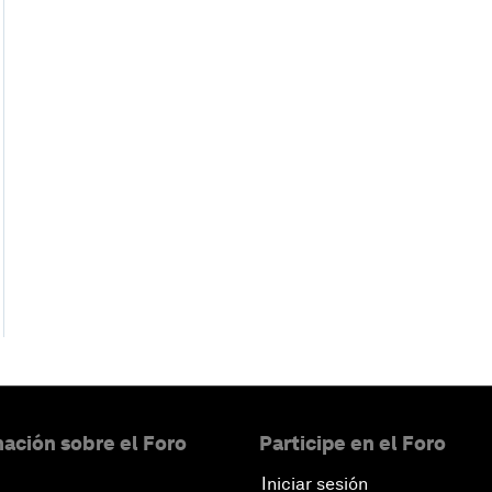
ación sobre el Foro
Participe en el Foro
Iniciar sesión