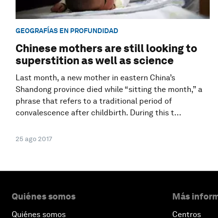
GEOGRAFÍAS EN PROFUNDIDAD
Chinese mothers are still looking to
superstition as well as science
Last month, a new mother in eastern China’s
Shandong province died while “sitting the month,” a
phrase that refers to a traditional period of
convalescence after childbirth. During this t...
25 ago 2017
Quiénes somos
Más inform
Quiénes somos
Centros