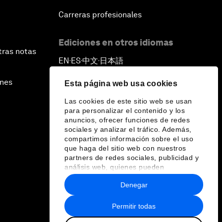
Carreras profesionales
Ediciones en otros idiomas
tras notas
EN
ES
中文
日本語
▪
▪
▪
ines
Esta página web usa cookies
Las cookies de este sitio web se usan
para personalizar el contenido y los
anuncios, ofrecer funciones de redes
sociales y analizar el tráfico. Además,
compartimos información sobre el uso
que haga del sitio web con nuestros
partners de redes sociales, publicidad y
análisis web, quienes pueden
combinarla con otra información que les
Denegar
haya proporcionado o que hayan
recopilado a partir del uso que haya
hecho de sus servicios.
Permitir todas