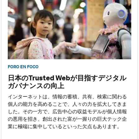
FORO EN FOCO
日本のTrusted Webが目指すデジタル
ガバナンスの向上
インターネットは、情報の蓄積、共有、検索に関わる
個人の能力を高めることで、人々の力を拡大してきま
した。その一方で、広告中心の収益モデルが個人情報
の悪用を招き、創出された富が一握りの巨大テック企
業に極端に集中しているといった欠点もあります。