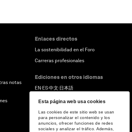
Enlaces directos
La sostenibilidad en el Foro
Carreras profesionales
Ediciones en otros idiomas
tras notas
EN
ES
中文
日本語
▪
▪
▪
ines
Esta página web usa cookies
Las cookies de este sitio web se usan
para personalizar el contenido y los
anuncios, ofrecer funciones de redes
sociales y analizar el tráfico. Además,