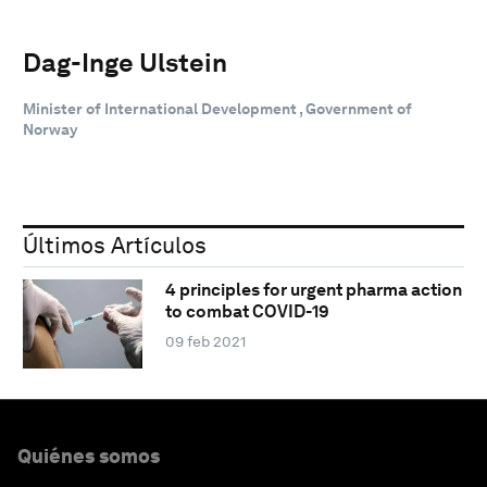
Dag-Inge Ulstein
Minister of International Development , Government of
Norway
Últimos Artículos
4 principles for urgent pharma action
to combat COVID-19
09 feb 2021
Quiénes somos