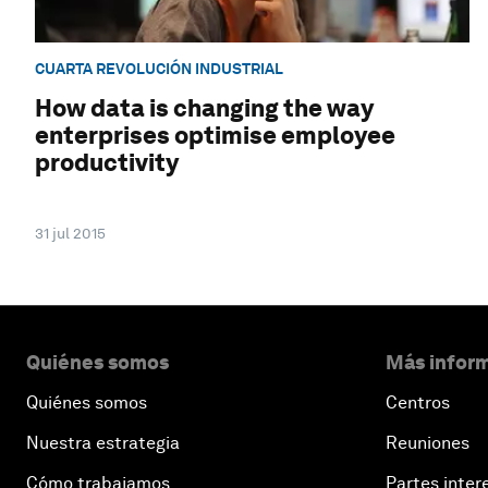
CUARTA REVOLUCIÓN INDUSTRIAL
How data is changing the way
enterprises optimise employee
productivity
31 jul 2015
Quiénes somos
Más inform
Quiénes somos
Centros
Nuestra estrategia
Reuniones
Cómo trabajamos
Partes inter