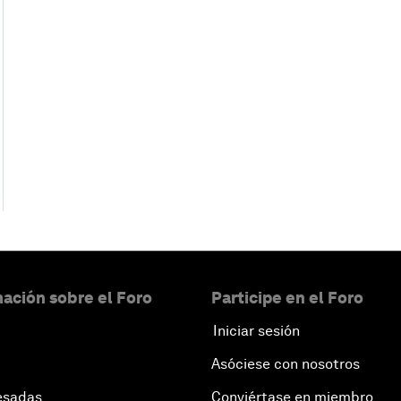
ación sobre el Foro
Participe en el Foro
Iniciar sesión
Asóciese con nosotros
esadas
Conviértase en miembro