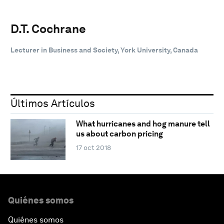
D.T. Cochrane
Lecturer in Business and Society, York University, Canada
Últimos Artículos
What hurricanes and hog manure tell
us about carbon pricing
17 oct 2018
Quiénes somos
Quiénes somos