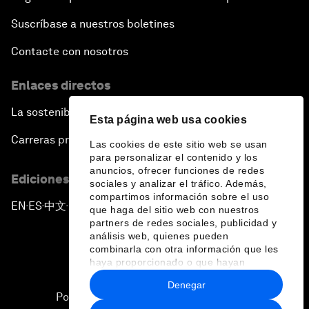
Suscríbase a nuestros boletines
Contacte con nosotros
Enlaces directos
La sostenibilidad en el Foro
Esta página web usa cookies
Carreras profesionales
Las cookies de este sitio web se usan
para personalizar el contenido y los
anuncios, ofrecer funciones de redes
Ediciones en otros idiomas
sociales y analizar el tráfico. Además,
compartimos información sobre el uso
EN
ES
中文
日本語
▪
▪
▪
que haga del sitio web con nuestros
partners de redes sociales, publicidad y
análisis web, quienes pueden
combinarla con otra información que les
haya proporcionado o que hayan
recopilado a partir del uso que haya
Denegar
hecho de sus servicios.
Política de privacidad y normas de uso